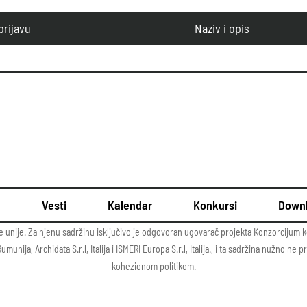
prijavu
Naziv i opis
u
Vesti
Kalendar
Konkursi
Down
e unije. Za njenu sadržinu isključivo je odgovoran ugovarač projekta Konzorcijum k
nija, Archidata S.r.l, Italija i ISMERI Europa S.r.l, Italija., i ta sadržina nužno n
kohezionom politikom.