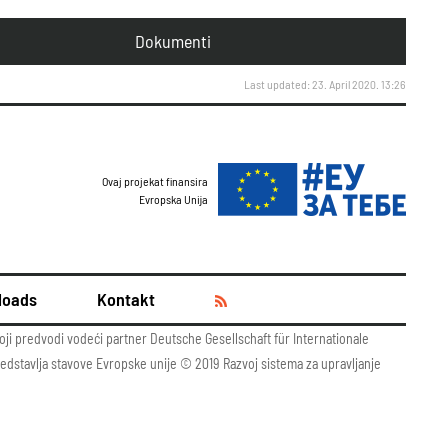
Dokumenti
Last updated: 23. April 2020. 13:26
Ovaj projekat finansira
Evropska Unija
loads
Kontakt
oji predvodi vodeći partner Deutsche Gesellschaft für Internationale
e predstavlja stavove Evropske unije © 2019 Razvoj sistema za upravljanje