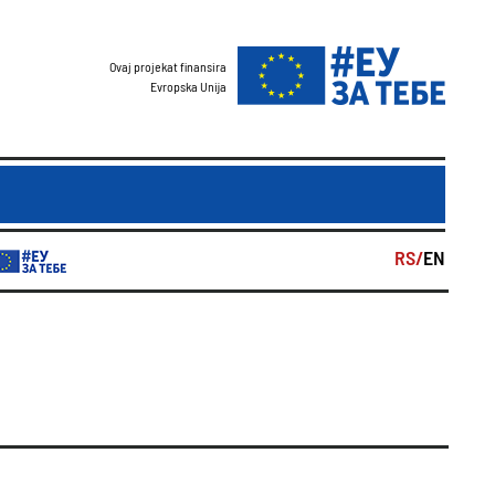
Ovaj projekat finansira
Evropska Unija
RS/
EN