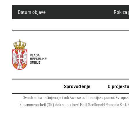
Datum objave
Rok za 
Sprovođenje
O projekt
Ova stranica načinjena je i održava se uz finansijsku pomoć Evropsk
Zusammenarbeit (GIZ), dok su partneri Mott MacDonald Romania S.r.l, Rumu